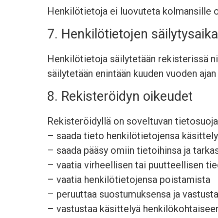
Henkilötietoja ei luovuteta kolmansille o
7. Henkilötietojen säilytysaika
Henkilötietoja säilytetään rekisterissä 
säilytetään enintään kuuden vuoden ajan
8. Rekisteröidyn oikeudet
Rekisteröidyllä on soveltuvan tietosuoj
– saada tieto henkilötietojensa käsittel
– saada pääsy omiin tietoihinsa ja tarka
– vaatia virheellisen tai puutteellisen ti
– vaatia henkilötietojensa poistamista
– peruuttaa suostumuksensa ja vastustaa
– vastustaa käsittelyä henkilökohtaiseen 