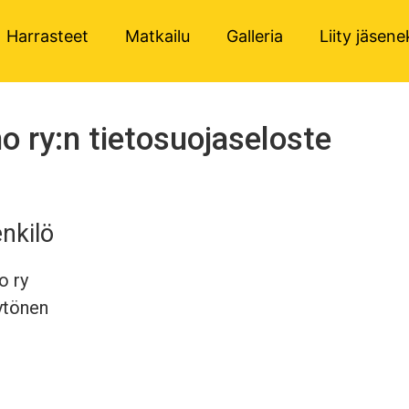
Harrasteet
Matkailu
Galleria
Liity jäsene
 ry:n tietosuojaseloste
enkilö
o ry
ytönen