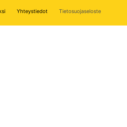
ksi
Yhteystiedot
Tietosuojaseloste