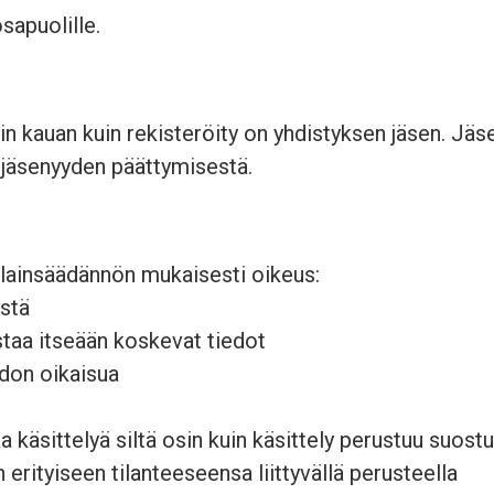
sapuolille.
niin kauan kuin rekisteröity on yhdistyksen jäsen. Jä
 jäsenyyden päättymisestä.
alainsäädännön mukaisesti oikeus:
ystä
staa itseään koskevat tiedot
edon oikaisua
 käsittelyä siltä osin kuin käsittely perustuu suos
erityiseen tilanteeseensa liittyvällä perusteella