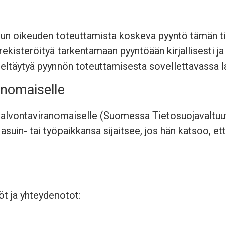
nitun oikeuden toteuttamista koskeva pyyntö tämän 
ekisteröityä tarkentamaan pyyntöään kirjallisesti j
ieltäytyä pyynnön toteuttamisesta sovellettavassa l
anomaiselle
 valvontaviranomaiselle (Suomessa Tietosuojavaltuut
asuin- tai työpaikkansa sijaitsee, jos hän katsoo, et
t ja yhteydenotot: