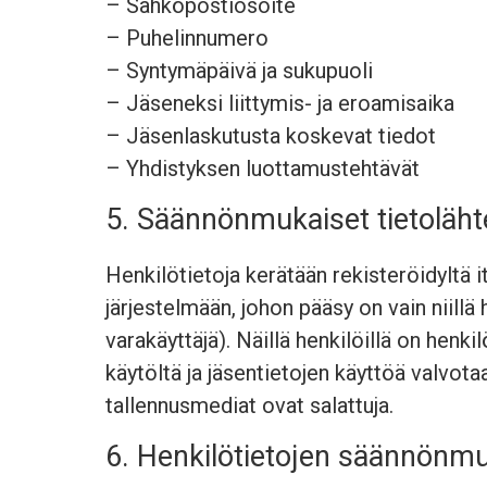
– Sähköpostiosoite
– Puhelinnumero
– Syntymäpäivä ja sukupuoli
– Jäseneksi liittymis- ja eroamisaika
– Jäsenlaskutusta koskevat tiedot
– Yhdistyksen luottamustehtävät
5. Säännönmukaiset tietoläht
Henkilötietoja kerätään rekisteröidyltä it
järjestelmään, johon pääsy on vain niillä 
varakäyttäjä). Näillä henkilöillä on henk
käytöltä ja jäsentietojen käyttöä valvota
tallennusmediat ovat salattuja.
6. Henkilötietojen säännönmuk