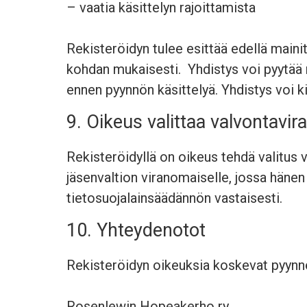
– vaatia käsittelyn rajoittamista
Rekisteröidyn tulee esittää edellä mai
kohdan mukaisesti. Yhdistys voi pyytää r
ennen pyynnön käsittelyä. Yhdistys voi k
9. Oikeus valittaa valvontavir
Rekisteröidyllä on oikeus tehdä valitus
jäsenvaltion viranomaiselle, jossa hänen 
tietosuojalainsäädännön vastaisesti.
10. Yhteydenotot
Rekisteröidyn oikeuksia koskevat pyynnö
Rosenlewin Hopeakerho ry