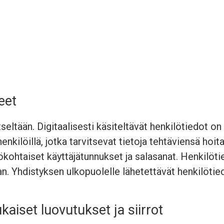
eet
seltään. Digitaalisesti käsiteltävät henkilötiedot on
henkilöillä, jotka tarvitsevat tietoja tehtäviensä hoit
ilökohtaiset käyttäjätunnukset ja salasanat. Henkilöt
an. Yhdistyksen ulkopuolelle lähetettävät henkilötie
aiset luovutukset ja siirrot