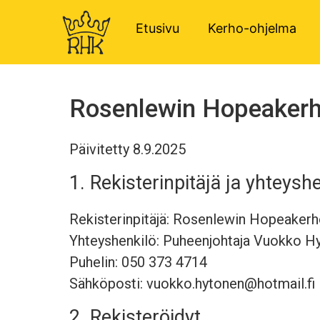
Tietosuojaseloste
Etusivu
Kerho-ohjelma
Rosenlewin Hopeakerho
Päivitetty 8.9.2025
1. Rekisterinpitäjä ja yhteysh
Rekisterinpitäjä: Rosenlewin Hopeakerh
Yhteyshenkilö: Puheenjohtaja Vuokko H
Puhelin: 050 373 4714
Sähköposti: vuokko.hytonen@hotmail.fi
2. Rekisteröidyt