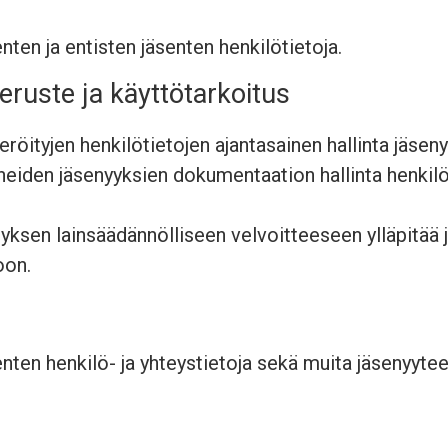
nten ja entisten jäsenten henkilötietoja.
peruste ja käyttötarkoitus
röityjen henkilötietojen ajantasainen hallinta jäseny
neiden jäsenyyksien dokumentaation hallinta henkilö
tyksen lainsäädännölliseen velvoitteeseen ylläpitää j
oon.
ten henkilö- ja yhteystietoja sekä muita jäsenyyteen l