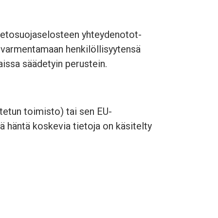
tietosuojaselosteen yhteydenotot-
a varmentamaan henkilöllisyytensä
aissa säädetyin perustein.
etun toimisto) tai sen EU-
tä häntä koskevia tietoja on käsitelty