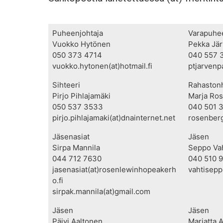
Puheenjohtaja
Varapuhe
Vuokko Hytönen
Pekka Jä
050 373 4714
040 557 
vuokko.hytonen(at)hotmail.fi
ptjarvenp
Sihteeri
Rahastonh
Pirjo Pihlajamäki
Marja Ro
050 537 3533
040 501 
pirjo.pihlajamaki(at)dnainternet.net
rosenberg
Jäsenasiat
Jäsen
Sirpa Mannila
Seppo Vah
044 712 7630
040 510 
jasenasiat(at)rosenlewinhopeakerh
vahtisepp
o.fi
sirpak.mannila(at)gmail.com
Jäsen
Jäsen
Päivi Aaltonen
Marjatta A