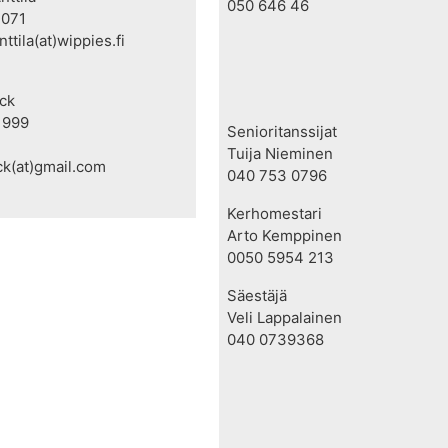
050 646 46
 071
nttila(at)wippies.fi
nck
 999
Senioritanssijat
Tuija Nieminen
nck(at)gmail.com
040 753 0796
Kerhomestari
Arto Kemppinen
0050 5954 213
Säestäjä
Veli Lappalainen
040 0739368