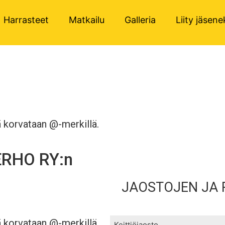
Harrasteet
Matkailu
Galleria
Liity jäsene
ä korvataan @-
merkillä.
RHO RY:n
 JAOSTOJEN JA RYHMIEN
ä korvataan @-
merkillä.
Keittiöjaosto