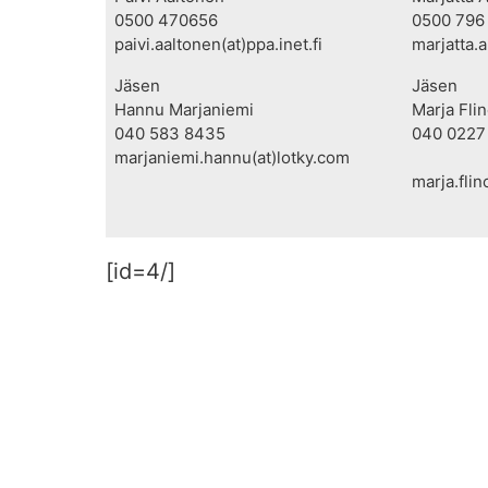
0500 470656
0500 796
paivi.aaltonen(at)ppa.inet.fi
marjatta.a
Jäsen
Jäsen
Hannu Marjaniemi
Marja Fli
040 583 8435
040 0227
marjaniemi.hannu(at)lotky.com
marja.fli
[id=4/]