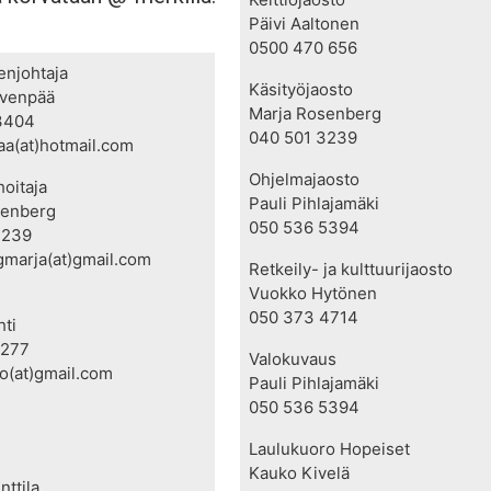
Päivi Aaltonen
0500 470 656
enjohtaja
Käsityöjaosto
rvenpää
Marja Rosenberg
3404
040 501 3239
aa(at)hotmail.com
Ohjelmajaosto
oitaja
Pauli Pihlajamäki
senberg
050 536 5394
3239
marja(at)gmail.com
Retkeily- ja kulttuurijaosto
Vuokko Hytönen
050 373 4714
ti
9277
Valokuvaus
o(at)gmail.com
Pauli Pihlajamäki
050 536 5394
Laulukuoro Hopeiset
Kauko Kivelä
nttila