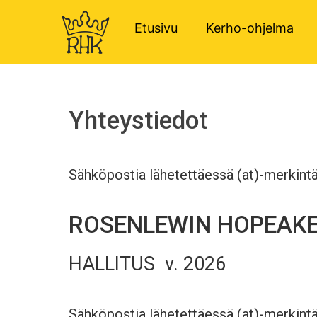
Etusivu
Kerho-ohjelma
Yhteystiedot
Sähköpostia lähetettäessä (at)-merkint
ROSENLEWIN HOPEAKE
HALLITUS v. 2026
Sähköpostia lähetettäessä (at)-merkint