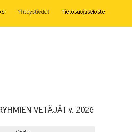
ksi
Yhteystiedot
Tietosuojaseloste
 VETÄJÄT v. 2026
Varalla