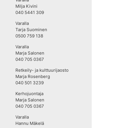
Milja Kivini
040 5441 309
Varalla
Tarja Suominen
0500 759 138
Varalla
Marja Salonen
040 705 0367
Retkeily- ja kulttuurijaosto
Marja Rosenberg
040 501 3239
Kerhojuontaja
Marja Salonen
040 705 0367
Varalla
Hannu Mäkelä